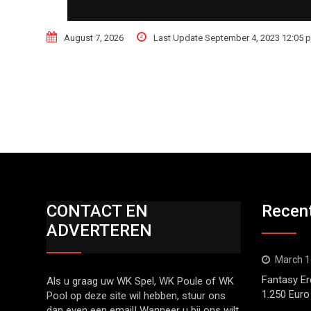
August 7, 2026
Last Update September 4, 2023 12:05 
CONTACT EN
Recen
ADVERTEREN
March 1
Fantasy Er
Als u graag uw WK Spel, WK Poule of WK
1.250 Euro 
Pool op deze site wil hebben, stuur ons
dan even een email! Wanneer u bij ons wilt