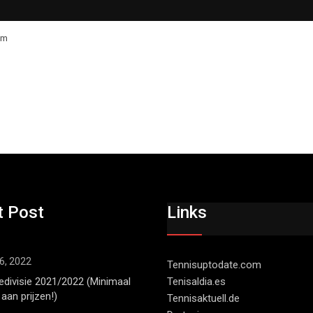
pm
t Post
Links
6, 2022
Tennisuptodate.com
edivisie 2021/2022 (Minimaal
Tenisaldia.es
aan prijzen!)
Tennisaktuell.de