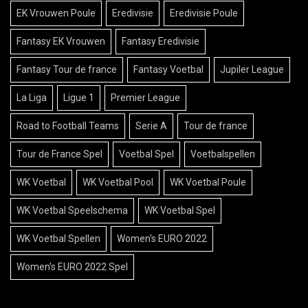
EK Vrouwen Poule
Eredivisie
Eredivisie Poule
Fantasy EK Vrouwen
Fantasy Eredivisie
Fantasy Tour de france
Fantasy Voetbal
Jupiler League
La Liga
Ligue 1
Premier League
Road to Football Teams
Serie A
Tour de france
Tour de France Spel
Voetbal Spel
Voetbalspellen
WK Voetbal
WK Voetbal Pool
WK Voetbal Poule
WK Voetbal Speelschema
WK Voetbal Spel
WK Voetbal Spellen
Women's EURO 2022
Women's EURO 2022 Spel