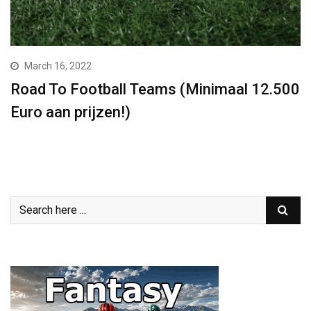
March 16, 2022
Road To Football Teams (Minimaal 12.500
Euro aan prijzen!)