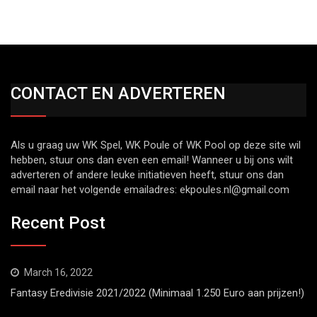
CONTACT EN ADVERTEREN
Als u graag uw WK Spel, WK Poule of WK Pool op deze site wil
hebben, stuur ons dan even een email! Wanneer u bij ons wilt
adverteren of andere leuke initiatieven heeft, stuur ons dan
email naar het volgende emailadres: ekpoules.nl@gmail.com
Recent Post
March 16, 2022
Fantasy Eredivisie 2021/2022 (Minimaal 1.250 Euro aan prijzen!)