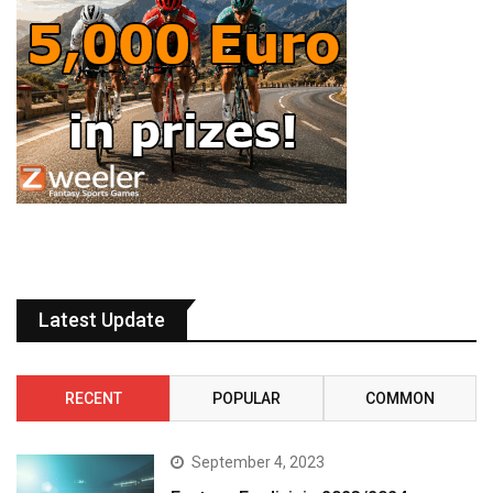
Latest Update
RECENT
POPULAR
COMMON
September 4, 2023