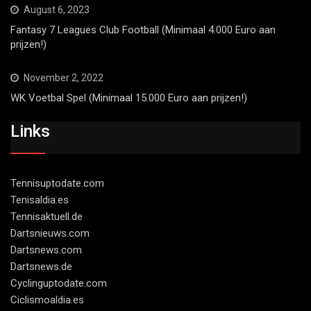
August 6, 2023
Fantasy 7 Leagues Club Football (Minimaal 4.000 Euro aan
prijzen!)
November 2, 2022
WK Voetbal Spel (Minimaal 15.000 Euro aan prijzen!)
Links
Tennisuptodate.com
Tenisaldia.es
Tennisaktuell.de
Dartsnieuws.com
Dartsnews.com
Dartsnews.de
Cyclinguptodate.com
Ciclismoaldia.es