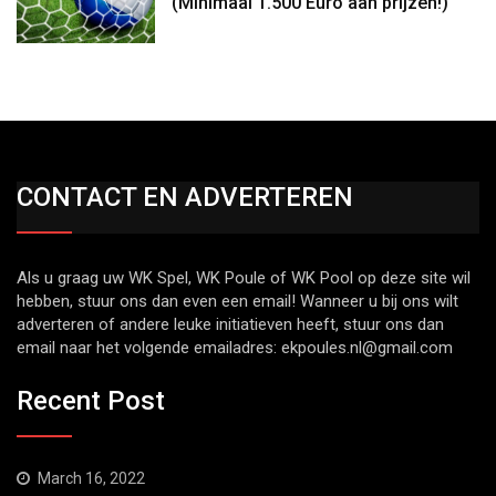
(Minimaal 1.500 Euro aan prijzen!)
CONTACT EN ADVERTEREN
Als u graag uw WK Spel, WK Poule of WK Pool op deze site wil
hebben, stuur ons dan even een email! Wanneer u bij ons wilt
adverteren of andere leuke initiatieven heeft, stuur ons dan
email naar het volgende emailadres: ekpoules.nl@gmail.com
Recent Post
March 16, 2022