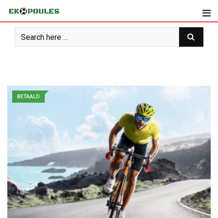
Skip
to
content
BETAALD