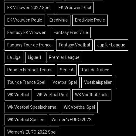
EK Vrouwen 2022 Spel.
EK Vrouwen Pool
EK Vrouwen Poule
Eredivisie
Eredivisie Poule
Fantasy EK Vrouwen
Fantasy Eredivisie
Fantasy Tour de france
Fantasy Voetbal
Jupiler League
La Liga
Ligue 1
Premier League
Road to Football Teams
Serie A
Tour de france
Tour de France Spel
Voetbal Spel
Voetbalspellen
WK Voetbal
WK Voetbal Pool
WK Voetbal Poule
WK Voetbal Speelschema
WK Voetbal Spel
WK Voetbal Spellen
Women's EURO 2022
Women's EURO 2022 Spel