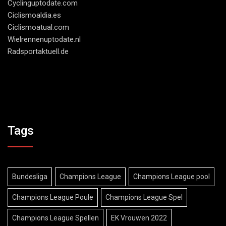
Cyclinguptodate.com
Ciclismoaldia.es
Ciclismoatual.com
Wielrennenuptodate.nl
Radsportaktuell.de
Tags
Bundesliga
Champions League
Champions League pool
Champions League Poule
Champions League Spel
Champions League Spellen
EK Vrouwen 2022