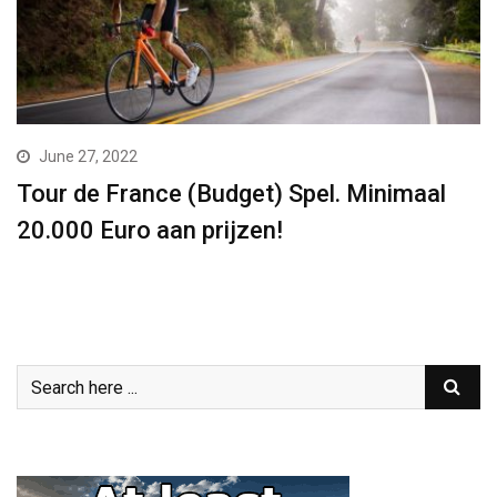
June 27, 2022
Tour de France (Budget) Spel. Minimaal
20.000 Euro aan prijzen!